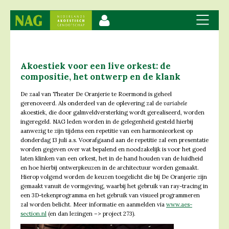
Akoestiek voor een live orkest: de
compositie, het ontwerp en de klank
De zaal van Theater De Oranjerie te Roermond is geheel
gerenoveerd. Als onderdeel van de oplevering zal de
variabele
akoestiek, die door galmveldversterking wordt gerealiseerd, worden
ingeregeld. NAG leden worden in de gelegenheid gesteld hierbij
aanwezig te zijn tijdens een repetitie van een harmonieorkest op
donderdag 13 juli a.s. Voorafgaand aan de repetitie zal een presentatie
worden gegeven over wat bepalend en noodzakelijk is voor het goed
laten klinken van een orkest, het in de hand houden van de luidheid
en hoe hierbij ontwerpkeuzen in de architectuur worden gemaakt.
Hierop volgend worden de keuzen toegelicht die bij De Oranjerie zijn
gemaakt vanuit de vormgeving, waarbij het gebruik van ray-tracing in
een 3D-tekenprogramma en het gebruik van visueel programmeren
zal worden belicht. Meer informatie en aanmelden via
www.aes-
section.nl
(en dan lezingen –> project 273).