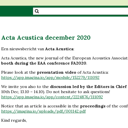
Acta Acustica december 2020
Een nieuwsbericht van
Acta Acustica
:
Acta Acustica, the new journal of the European Acoustics Associati
booth during the EAA conference FA2020
.
Please look at the
presentation video
of Acta Acustica:
https://app.imagina.io/app/module/152279/111092
We invite you also to the
discussion led by the Editors in Chief
10th Dec, 13.10 – 14.10). Do not hesitate to ask questions!
https://app.imagina.io/app/content/2224876/111092
Notice that an article is accessible in the
proceedings
of the conf
https://imagina.io/uploads/pdf/001142.pdf
Kind regards,